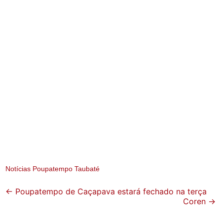
Notícias Poupatempo Taubaté
Post
←
Poupatempo de Caçapava estará fechado na terça
Coren
→
navigation