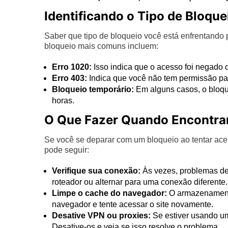
Identificando o Tipo de Bloque
Saber que tipo de bloqueio você está enfrentando 
bloqueio mais comuns incluem:
Erro 1020:
Isso indica que o acesso foi negado de
Erro 403:
Indica que você não tem permissão par
Bloqueio temporário:
Em alguns casos, o bloqu
horas.
O Que Fazer Quando Encontra
Se você se deparar com um bloqueio ao tentar ace
pode seguir:
Verifique sua conexão:
Às vezes, problemas de 
roteador ou alternar para uma conexão diferente.
Limpe o cache do navegador:
O armazenamento
navegador e tente acessar o site novamente.
Desative VPN ou proxies:
Se estiver usando um
Desative-os e veja se isso resolve o problema.