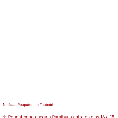
Notícias Poupatempo Taubaté
Post
←
Poupatempo chega a Paraibuna entre os dias 13 a 18