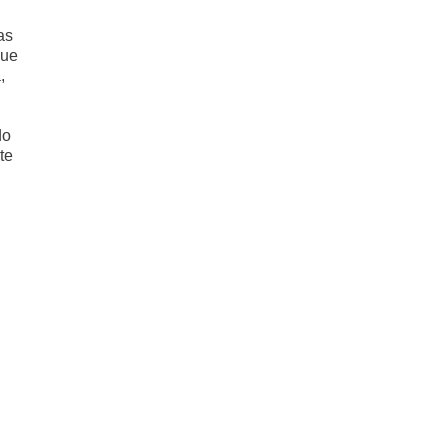
as
que
,
do
te