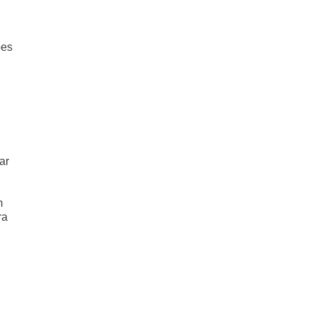
ões
ar
m
ra